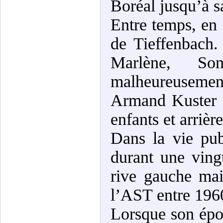
Boréal jusqu’à sa
Entre temps, en
de Tieffenbach. 
Marlène, So
malheureusement
Armand Kuster e
enfants et arrièr
Dans la vie pu
durant une ving
rive gauche mai
l’AST entre 196
Lorsque son ép