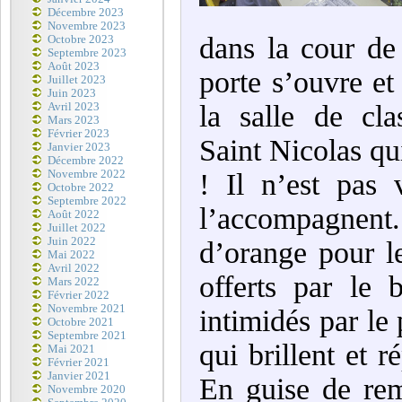
Décembre 2023
Novembre 2023
dans la cour de 
Octobre 2023
Septembre 2023
Août 2023
porte s’ouvre et
Juillet 2023
Juin 2023
la salle de cla
Avril 2023
Mars 2023
Février 2023
Saint Nicolas q
Janvier 2023
Décembre 2022
Novembre 2022
! Il n’est pas 
Octobre 2022
Septembre 2022
l’accompagnent.
Août 2022
Juillet 2022
Juin 2022
d’orange pour l
Mai 2022
Avril 2022
offerts par le 
Mars 2022
Février 2022
Novembre 2021
intimidés par le
Octobre 2021
Septembre 2021
qui brillent et 
Mai 2021
Février 2021
Janvier 2021
En guise de rem
Novembre 2020