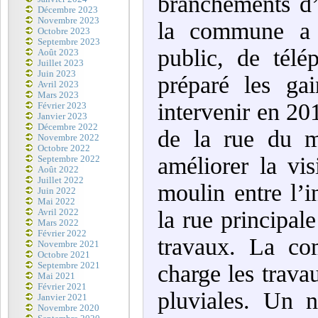
branchements d’
Décembre 2023
Novembre 2023
la commune a f
Octobre 2023
Septembre 2023
public, de télé
Août 2023
Juillet 2023
Juin 2023
préparé les ga
Avril 2023
Mars 2023
intervenir en 20
Février 2023
Janvier 2023
Décembre 2022
de la rue du m
Novembre 2022
Octobre 2022
améliorer la vis
Septembre 2022
Août 2022
Juillet 2022
moulin entre l’i
Juin 2022
Mai 2022
la rue principal
Avril 2022
Mars 2022
Février 2022
travaux. La c
Novembre 2021
Octobre 2021
Septembre 2021
charge les trava
Mai 2021
Février 2021
pluviales. Un n
Janvier 2021
Novembre 2020