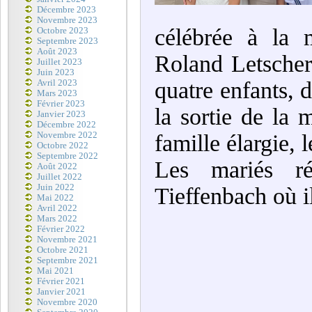
Décembre 2023
Novembre 2023
célébrée à la 
Octobre 2023
Septembre 2023
Août 2023
Roland Letscher
Juillet 2023
Juin 2023
quatre enfants, 
Avril 2023
Mars 2023
Février 2023
la sortie de la m
Janvier 2023
Décembre 2022
Novembre 2022
famille élargie, 
Octobre 2022
Septembre 2022
Les mariés ré
Août 2022
Juillet 2022
Juin 2022
Tieffenbach où i
Mai 2022
Avril 2022
Mars 2022
Février 2022
Novembre 2021
Octobre 2021
Septembre 2021
Mai 2021
Février 2021
Janvier 2021
Novembre 2020