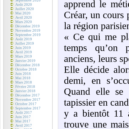
Septembre 2020
apprend le méti
Août 2020
Juillet 2020
Créar, un cours p
Mai 2020
Avril 2020
Mars 2020
la région parisie
Décembre 2019
Novembre 2019
« Ce qui me plai
Septembre 2019
Août 2019
Juillet 2019
temps qu’on p
Juin 2019
Avril 2019
anciens, leurs sp
Mars 2019
Janvier 2019
Décembre 2018
Elle décide alor
Octobre 2018
Juin 2018
demi, en s’occ
Mai 2018
Mars 2018
Février 2018
Quand elle se 
Janvier 2018
Décembre 2017
tapissier en candi
Novembre 2017
Octobre 2017
Septembre 2017
y a bientôt 11 
Août 2017
Juin 2017
trouve une mais
Mai 2017
Avril 2017