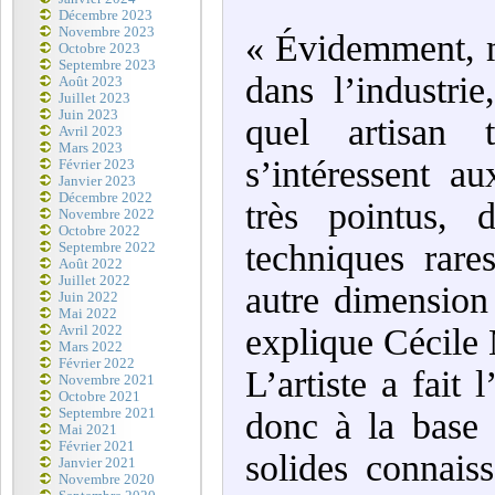
Décembre 2023
Novembre 2023
« Évidemment, me
Octobre 2023
Septembre 2023
dans l’industri
Août 2023
Juillet 2023
Juin 2023
quel artisan t
Avril 2023
Mars 2023
s’intéressent a
Février 2023
Janvier 2023
Décembre 2022
très pointus, 
Novembre 2022
Octobre 2022
techniques rare
Septembre 2022
Août 2022
Juillet 2022
autre dimension 
Juin 2022
Mai 2022
explique Cécile 
Avril 2022
Mars 2022
Février 2022
L’artiste a fait
Novembre 2021
Octobre 2021
Septembre 2021
donc à la base 
Mai 2021
Février 2021
solides connaiss
Janvier 2021
Novembre 2020