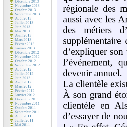
Décembre 2013
régionale des m
Novembre 2013
Octobre 2013
Septembre 2013
aussi avec les A
Août 2013
Juillet 2013
des métiers d
Juin 2013
Mai 2013
Avril 2013
supplémentaire d
Mars 2013
Février 2013
Janvier 2013
d’expliquer son t
Décembre 2012
Novembre 2012
l’événement, q
Octobre 2012
Septembre 2012
Août 2012
devenir annuel.
Juillet 2012
Juin 2012
La clientèle exis
Avril 2012
Mars 2012
Février 2012
À son grand éto
Janvier 2012
Décembre 2011
clientèle en A
Novembre 2011
Octobre 2011
Septembre 2011
d’essayer de nou
Août 2011
Juillet 2011
! » En effet, Cé
Mai 2011