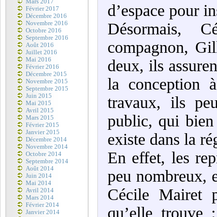
Mars 2017
d’espace pour ins
Février 2017
Décembre 2016
Novembre 2016
Désormais, Cé
Octobre 2016
Septembre 2016
compagnon, Gil
Août 2016
Juillet 2016
Mai 2016
deux, ils assuren
Février 2016
Décembre 2015
la conception 
Novembre 2015
Septembre 2015
Juin 2015
travaux, ils pe
Mai 2015
Avril 2015
public, qui bien
Mars 2015
Février 2015
Janvier 2015
existe dans la ré
Décembre 2014
Novembre 2014
En effet, les re
Octobre 2014
Septembre 2014
Août 2014
peu nombreux, et
Juin 2014
Mai 2014
Cécile Mairet p
Avril 2014
Mars 2014
Février 2014
qu’elle trouve 
Janvier 2014