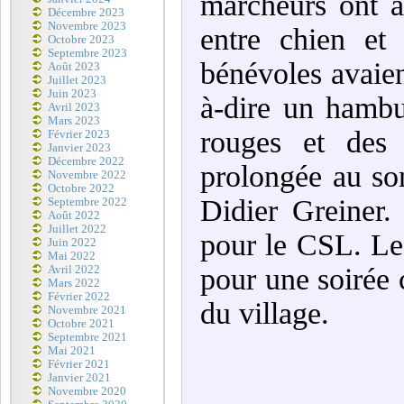
marcheurs ont ap
Décembre 2023
Novembre 2023
entre chien et
Octobre 2023
Septembre 2023
bénévoles avaien
Août 2023
Juillet 2023
Juin 2023
à-dire un hambu
Avril 2023
Mars 2023
rouges et des 
Février 2023
Janvier 2023
Décembre 2022
prolongée au son
Novembre 2022
Octobre 2022
Didier Greiner
Septembre 2022
Août 2022
Juillet 2022
pour le CSL. Le
Juin 2022
Mai 2022
pour une soirée 
Avril 2022
Mars 2022
Février 2022
du village.
Novembre 2021
Octobre 2021
Septembre 2021
Mai 2021
Février 2021
Janvier 2021
Novembre 2020