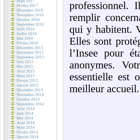
Mars 2017
professionnel. 
Février 2017
Décembre 2016
remplir concern
Novembre 2016
Octobre 2016
Septembre 2016
qui y habitent. 
Août 2016
Juillet 2016
Elles sont proté
Mai 2016
Février 2016
Décembre 2015
l’Insee pour ét
Novembre 2015
Septembre 2015
anonymes. Votr
Juin 2015
Mai 2015
Avril 2015
essentielle est 
Mars 2015
Février 2015
meilleur accueil.
Janvier 2015
Décembre 2014
Novembre 2014
Octobre 2014
Septembre 2014
Août 2014
Juin 2014
Mai 2014
Avril 2014
Mars 2014
Février 2014
Janvier 2014