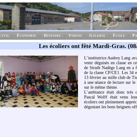
civil
Économie
Histoire
Vidéos
Galerie
École
Pa
Les écoliers ont fêté Mardi-Gras. (08
L’institutrice Audrey Lang a
venir déguisés en classe en ce
de Struth Nadège Lang en a f
de la classe CP/CE1. Les 34 e
13 février au mille club de Ti
à une séance de lecture sur le
sur le même thème.
L’ambiance était donc très c
Pascal Wolff était venu leu
écoliers ont pleinement appréc
dégustant les bons beignets off