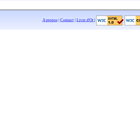
A propos
|
Contact
|
Livre d'Or
|