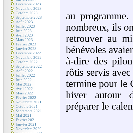
Décembre 2023
Novembre 2023
au programme. 
Octobre 2023
Septembre 2023
Août 2023
nombreux, ils on
Juillet 2023
Juin 2023
retrouver au mi
Avril 2023
Mars 2023
Février 2023
bénévoles avaien
Janvier 2023
Décembre 2022
Novembre 2022
à-dire des pilo
Octobre 2022
Septembre 2022
rôtis servis avec
Août 2022
Juillet 2022
Juin 2022
termine pour le
Mai 2022
Avril 2022
hiver autour d
Mars 2022
Février 2022
Novembre 2021
préparer le cale
Octobre 2021
Septembre 2021
Mai 2021
Février 2021
Janvier 2021
Novembre 2020