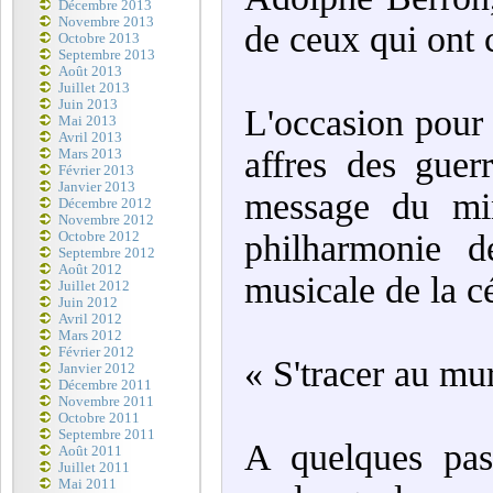
Décembre 2013
Novembre 2013
de ceux qui ont 
Octobre 2013
Septembre 2013
Août 2013
Juillet 2013
Juin 2013
L'occasion pour 
Mai 2013
Avril 2013
affres des guer
Mars 2013
Février 2013
Janvier 2013
message du min
Décembre 2012
Novembre 2012
philharmonie d
Octobre 2012
Septembre 2012
Août 2012
musicale de la c
Juillet 2012
Juin 2012
Avril 2012
Mars 2012
Février 2012
« S'tracer au mur
Janvier 2012
Décembre 2011
Novembre 2011
Octobre 2011
Septembre 2011
A quelques pas
Août 2011
Juillet 2011
Mai 2011