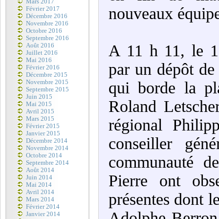
Mars 2017
nouveaux équip
Février 2017
Décembre 2016
Novembre 2016
Octobre 2016
Septembre 2016
A 11 h 11, le 1
Août 2016
Juillet 2016
Mai 2016
par un dépôt de
Février 2016
Décembre 2015
Novembre 2015
qui borde la pl
Septembre 2015
Juin 2015
Roland Letscher
Mai 2015
Avril 2015
Mars 2015
régional Phili
Février 2015
Janvier 2015
conseiller gén
Décembre 2014
Novembre 2014
Octobre 2014
communauté de
Septembre 2014
Août 2014
Pierre ont obs
Juin 2014
Mai 2014
Avril 2014
présentes dont l
Mars 2014
Février 2014
Adolphe Berron,
Janvier 2014