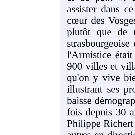
assister dans c
cœur des Vosges
plutôt que de r
strasbourgeois
l'Armistice étai
900 villes et vil
qu'on y vive bi
illustrant ses p
baisse démograp
fois depuis 30 a
Philippe Richert y
autres en direct