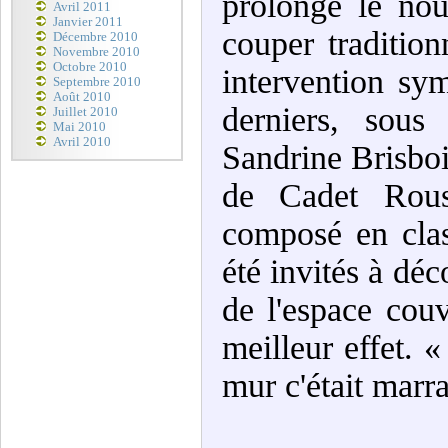
prolonge le nouv
Avril 2011
Janvier 2011
couper traditio
Décembre 2010
Novembre 2010
Octobre 2010
intervention sy
Septembre 2010
Août 2010
derniers, sous
Juillet 2010
Mai 2010
Avril 2010
Sandrine Brisbois
de Cadet Rouss
composé en class
été invités à déc
de l'espace couv
meilleur effet. «
mur c'était marra