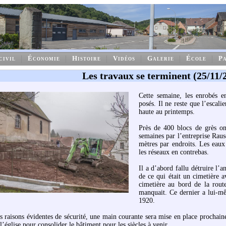
civil
Économie
Histoire
Vidéos
Galerie
École
Pa
Les travaux se terminent (25/11/
Cette semaine, les enrobés e
posés. Il ne reste que l’escali
haute au printemps.
Près de 400 blocs de grès on
semaines par l’entreprise Raus
mètres par endroits. Les eaux 
les réseaux en contrebas.
Il a d’abord fallu détruire l’a
de ce qui était un cimetière a
cimetière au bord de la route
manquait. Ce dernier a lui-mê
1920.
s raisons évidentes de sécurité, une main courante sera mise en place prochain
l’église pour consolider le bâtiment pour les siècles à venir.