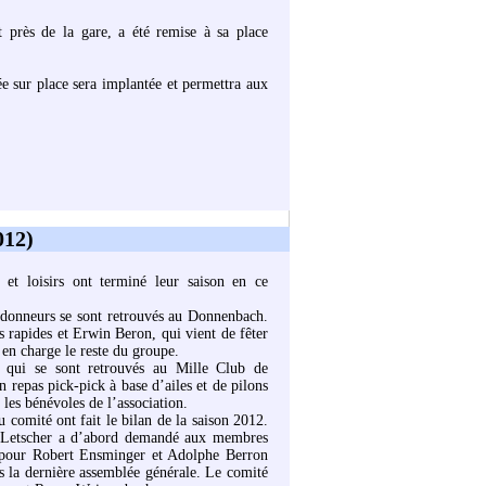
t près de la gare, a été remise à sa place
ée sur place sera implantée et permettra aux
012)
et loisirs ont terminé leur saison en ce
ndonneurs se sont retrouvés au Donnenbach.
s rapides et Erwin Beron, qui vient de fêter
 en charge le reste du groupe.
 qui se sont retrouvés au Mille Club de
 repas pick-pick à base d’ailes et de pilons
les bénévoles de l’association.
 comité ont fait le bilan de la saison 2012.
 Letscher a d’abord demandé aux membres
pour Robert Ensminger et Adolphe Berron
s la dernière assemblée générale. Le comité