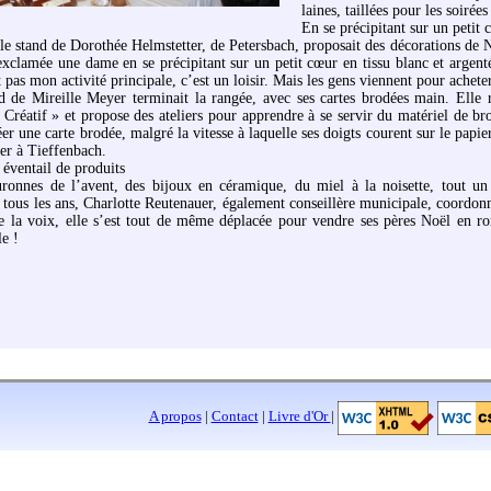
laines, taillées pour les soirée
En se précipitant sur un petit 
 le stand de Dorothée Helmstetter, de Petersbach, proposait des décorations de 
exclamée une dame en se précipitant sur un petit cœur en tissu blanc et argenté,
 pas mon activité principale, c’est un loisir. Mais les gens viennent pour achete
d de Mireille Meyer terminait la rangée, avec ses cartes brodées main. Elle r
 Créatif » et propose des ateliers pour apprendre à se servir du matériel de bro
er une carte brodée, malgré la vitesse à laquelle ses doigts courent sur le papie
ier à Tieffenbach.
 éventail de produits
ronnes de l’avent, des bijoux en céramique, du miel à la noisette, tout un é
ous les ans, Charlotte Reutenauer, également conseillère municipale, coordonna
de la voix, elle s’est tout de même déplacée pour vendre ses pères Noël en ro
le !
A propos
|
Contact
|
Livre d'Or
|