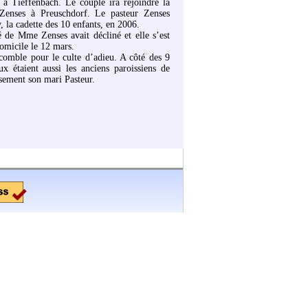
 à Tieffenbach. Le couple ira rejoindre la
enses à Preuschdorf. Le pasteur Zenses
 la cadette des 10 enfants, en 2006.
 de Mme Zenses avait décliné et elle s’est
omicile le 12 mars.
 comble pour le culte d’adieu. A côté des 9
ux étaient aussi les anciens paroissiens de
sement son mari Pasteur.