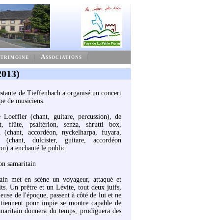
trimoine
Associations
2013)
testante de Tieffenbach a organisé un concert
pe de musiciens.
 Loeffler (chant, guitare, percussion), de
, flûte, psaltérion, senza, shrutti box,
 (chant, accordéon, nyckelharpa, fuyara,
 (chant, dulcister, guitare, accordéon
n) a enchanté le public.
on samaritain
in met en scène un voyageur, attaqué et
ts. Un prêtre et un Lévite, tout deux juifs,
ieuse de l'époque, passent à côté de lui et ne
s tiennent pour impie se montre capable de
amaritain donnera du temps, prodiguera des