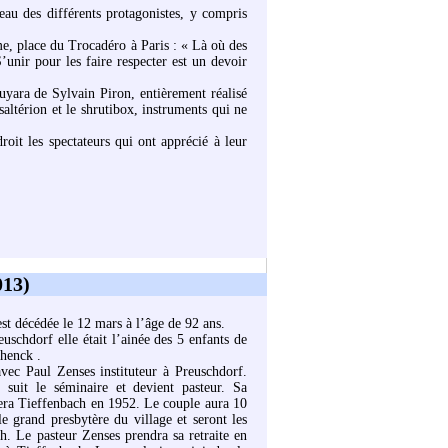
eau des différents protagonistes, y compris
mme, place du Trocadéro à Paris : « Là où des
unir pour les faire respecter est un devoir
 fuyara de Sylvain Piron, entièrement réalisé
psaltérion et le shrutibox, instruments qui ne
it les spectateurs qui ont apprécié à leur
013)
st décédée le 12 mars à l’âge de 92 ans.
schdorf elle était l’ainée des 5 enfants de
chenck .
vec Paul Zenses instituteur à Preuschdorf.
suit le séminaire et devient pasteur. Sa
sera Tieffenbach en 1952. Le couple aura 10
e grand presbytère du village et seront les
h. Le pasteur Zenses prendra sa retraite en