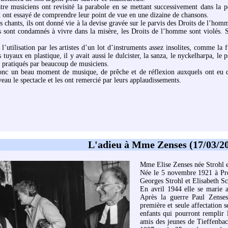
tre musiciens ont revisité la parabole en se mettant successivement dans la p
et ont essayé de comprendre leur point de vue en une dizaine de chansons.
s chants, ils ont donné vie à la devise gravée sur le parvis des Droits de l’ho
sont condamnés à vivre dans la misère, les Droits de l’homme sont violés. S’
l’utilisation par les artistes d’un lot d’instruments assez insolites, comme la
 tuyaux en plastique, il y avait aussi le dulcister, la sanza, le nyckelharpa, le 
s pratiqués par beaucoup de musiciens.
onc un beau moment de musique, de prêche et de réflexion auxquels ont eu dro
veau le spectacle et les ont remercié par leurs applaudissements.
L'adieu à Mme Zenses (17/03/2
Mme Elise Zenses née Strohl e
Née le 5 novembre 1921 à Preu
Georges Strohl et Elisabeth S
En avril 1944 elle se marie a
Après la guerre Paul Zenses 
première et seule affectation 
enfants qui pourront remplir l
amis des jeunes de Tieffenbac