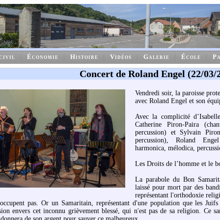
civil
Économie
Histoire
Vidéos
Galerie
École
Pa
Concert de Roland Engel (22/03/
Vendredi soir, la paroisse pro
avec Roland Engel et son équi
Avec la complicité d’Isabelle
Catherine Piron-Paira (chant
percussion) et Sylvain Piron
percussion), Roland Engel
harmonica, mélodica, percussio
Les Droits de l’homme et le b
La parabole du Bon Samarita
laissé pour mort par des bandi
représentant l'orthodoxie relig
éoccupent pas. Or un Samaritain, représentant d'une population que les Juif
ion envers cet inconnu grièvement blessé, qui n'est pas de sa religion. Ce s
t donnera de son argent pour sauver ce malheureux.