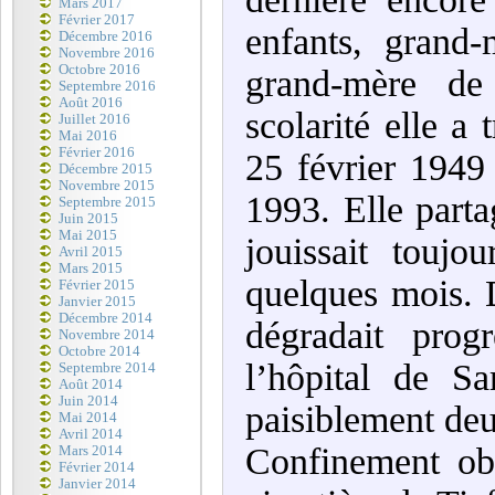
Mars 2017
Février 2017
enfants, grand-
Décembre 2016
Novembre 2016
Octobre 2016
grand-mère de 
Septembre 2016
Août 2016
scolarité elle a 
Juillet 2016
Mai 2016
Février 2016
25 février 1949
Décembre 2015
Novembre 2015
1993. Elle parta
Septembre 2015
Juin 2015
Mai 2015
jouissait touj
Avril 2015
Mars 2015
quelques mois. 
Février 2015
Janvier 2015
Décembre 2014
dégradait prog
Novembre 2014
Octobre 2014
l’hôpital de S
Septembre 2014
Août 2014
Juin 2014
paisiblement deu
Mai 2014
Avril 2014
Confinement obl
Mars 2014
Février 2014
Janvier 2014