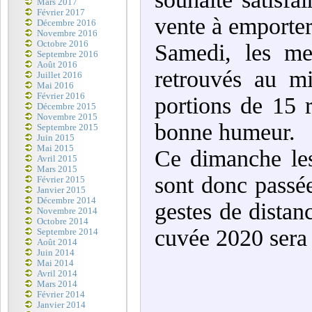
Mars 2017
Février 2017
vente à emporter
Décembre 2016
Novembre 2016
Octobre 2016
Samedi, les me
Septembre 2016
Août 2016
retrouvés au m
Juillet 2016
Mai 2016
Février 2016
portions de 15 
Décembre 2015
Novembre 2015
bonne humeur.
Septembre 2015
Juin 2015
Mai 2015
Ce dimanche les
Avril 2015
Mars 2015
sont donc passée
Février 2015
Janvier 2015
Décembre 2014
gestes de distan
Novembre 2014
Octobre 2014
cuvée 2020 sera l
Septembre 2014
Août 2014
Juin 2014
Mai 2014
Avril 2014
Mars 2014
Février 2014
Janvier 2014