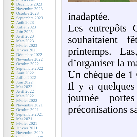
Décembre 2023
Novembre 2023
inadaptée.
Octobre 2023
Septembre 2023
Août 2023
Les entrepôts 
Juillet 2023
Juin 2023
souhaitaient f
Avril 2023
Mars 2023
Février 2023
printemps. La
Janvier 2023
Décembre 2022
Novembre 2022
d’organiser la ma
Octobre 2022
Septembre 2022
Un chèque de 1 
Août 2022
Juillet 2022
Juin 2022
Il y a quelques 
Mai 2022
Avril 2022
journée porte
Mars 2022
Février 2022
Novembre 2021
préconisations s
Octobre 2021
Septembre 2021
Mai 2021
Février 2021
Janvier 2021
Novembre 2020