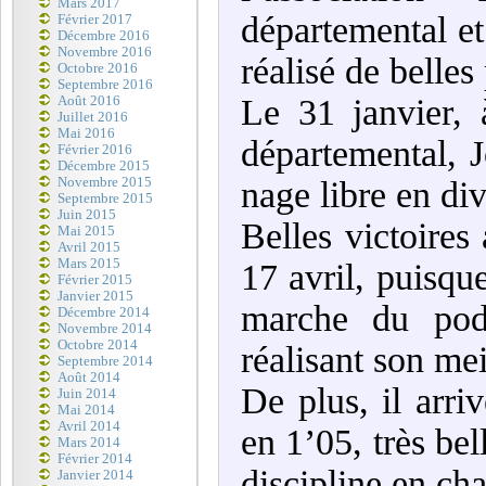
Mars 2017
départemental et
Février 2017
Décembre 2016
Novembre 2016
réalisé de belle
Octobre 2016
Septembre 2016
Le 31 janvier,
Août 2016
Juillet 2016
Mai 2016
départemental, 
Février 2016
Décembre 2015
Novembre 2015
nage libre en di
Septembre 2015
Juin 2015
Belles victoires
Mai 2015
Avril 2015
Mars 2015
17 avril, puisque
Février 2015
Janvier 2015
marche du pod
Décembre 2014
Novembre 2014
Octobre 2014
réalisant son me
Septembre 2014
Août 2014
De plus, il arr
Juin 2014
Mai 2014
Avril 2014
en 1’05, très bel
Mars 2014
Février 2014
discipline en ch
Janvier 2014