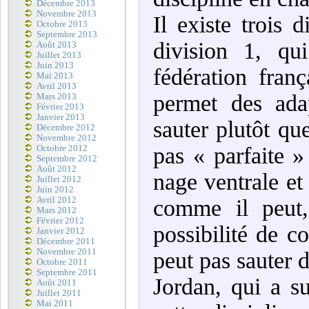
Décembre 2013
Novembre 2013
Il existe trois 
Octobre 2013
Septembre 2013
division 1, qui
Août 2013
Juillet 2013
Juin 2013
fédération franç
Mai 2013
Avril 2013
permet des adap
Mars 2013
Février 2013
Janvier 2013
sauter plutôt qu
Décembre 2012
Novembre 2012
pas « parfaite »
Octobre 2012
Septembre 2012
Août 2012
nage ventrale et
Juillet 2012
Juin 2012
Avril 2012
comme il peut,
Mars 2012
Février 2012
possibilité de c
Janvier 2012
Décembre 2011
Novembre 2011
peut pas sauter 
Octobre 2011
Septembre 2011
Jordan, qui a su
Août 2011
Juillet 2011
Mai 2011