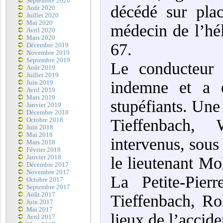
Septembre 2020
décédé sur pla
Août 2020
Juillet 2020
Mai 2020
médecin de l’hél
Avril 2020
Mars 2020
67.
Décembre 2019
Novembre 2019
Septembre 2019
Le conducteur 
Août 2019
Juillet 2019
indemne et a é
Juin 2019
Avril 2019
Mars 2019
stupéfiants. Une
Janvier 2019
Décembre 2018
Tieffenbach, 
Octobre 2018
Juin 2018
Mai 2018
intervenus, sou
Mars 2018
Février 2018
Janvier 2018
le lieutenant M
Décembre 2017
Novembre 2017
La Petite-Pier
Octobre 2017
Septembre 2017
Août 2017
Tieffenbach, Ro
Juin 2017
Mai 2017
lieux de l’accide
Avril 2017