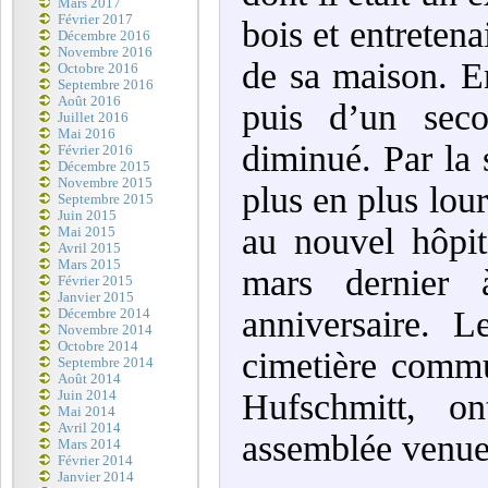
Mars 2017
Février 2017
bois et entreten
Décembre 2016
Novembre 2016
de sa maison. E
Octobre 2016
Septembre 2016
Août 2016
puis d’un sec
Juillet 2016
Mai 2016
diminué. Par la 
Février 2016
Décembre 2015
Novembre 2015
plus en plus lour
Septembre 2015
Juin 2015
au nouvel hôpit
Mai 2015
Avril 2015
Mars 2015
mars dernier
Février 2015
Janvier 2015
anniversaire. L
Décembre 2014
Novembre 2014
Octobre 2014
cimetière commu
Septembre 2014
Août 2014
Hufschmitt, o
Juin 2014
Mai 2014
Avril 2014
assemblée venue
Mars 2014
Février 2014
Janvier 2014