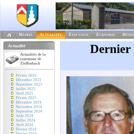
Mairie
Actualités
État-civil
Économie
Histo
Dernier
Actualité
Actualités de la
commune de
Tieffenbach
Février 2026
Décembre 2025
Septembre 2025
Juillet 2025
Avril 2025
Février 2025
Décembre 2024
Novembre 2024
Septembre 2024
Août 2024
Juillet 2024
Avril 2024
Février 2024
Janvier 2024