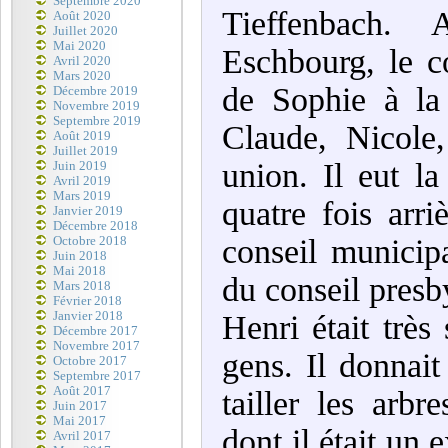
Septembre 2020
Tieffenbach.
Août 2020
Juillet 2020
Mai 2020
Eschbourg, le co
Avril 2020
Mars 2020
de Sophie à la
Décembre 2019
Novembre 2019
Septembre 2019
Claude, Nicole
Août 2019
Juillet 2019
union. Il eut la
Juin 2019
Avril 2019
Mars 2019
quatre fois arr
Janvier 2019
Décembre 2018
conseil municip
Octobre 2018
Juin 2018
Mai 2018
du conseil presby
Mars 2018
Février 2018
Janvier 2018
Henri était très
Décembre 2017
Novembre 2017
gens. Il donnait
Octobre 2017
Septembre 2017
Août 2017
tailler les arbr
Juin 2017
Mai 2017
dont il était un 
Avril 2017