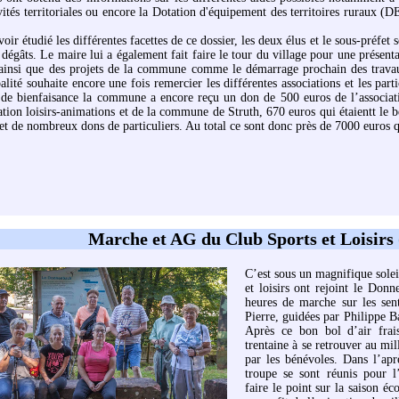
vités territoriales ou encore la Dotation d'équipement des territoires ruraux (DE
oir étudié les différentes facettes de ce dossier, les deux élus et le sous-préfet
 dégâts. Le maire lui a également fait faire le tour du village pour une présenta
 ainsi que des projets de la commune comme le démarrage prochain des travau
alité souhaite encore une fois remercier les différentes associations et les par
 de bienfaisance la commune a encore reçu un don de 500 euros de l’associa
iation loisirs-animations et de la commune de Struth, 670 euros qui étaientt le
t de nombreux dons de particuliers. Au total ce sont donc près de 7000 euros qu
Marche et AG du Club Sports et Loisirs 
C’est sous un magnifique solei
et loisirs ont rejoint le Do
heures de marche sur les sen
Pierre, guidées par Philippe B
Après ce bon bol d’air frais 
trentaine à se retrouver au mil
par les bénévoles. Dans l’apr
troupe se sont réunis pour l
faire le point sur la saison éc