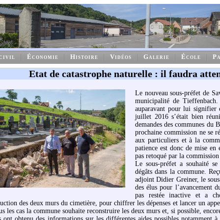
civil
Économie
Histoire
Vidéos
Galerie
École
Pa
Etat de catastrophe naturelle : il faudra atte
Le nouveau sous-préfet de Sav
municipalité de Tieffenbach.
auparavant pour lui signifier
juillet 2016 s’était bien réun
demandes des communes du Bas
prochaine commission ne se r
aux particuliers et à la com
patience est donc de mise en 
pas retoqué par la commission 
Le sous-préfet a souhaité se
dégâts dans la commune. Reçu
adjoint Didier Greiner, le sous
des élus pour l’avancement du
pas restée inactive et a c
uction des deux murs du cimetière, pour chiffrer les dépenses et lancer un appe
s les cas la commune souhaite reconstruire les deux murs et, si possible, encore
s ont obtenu des informations sur les différentes aides possibles notamment à 