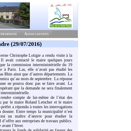
trimoine
Associations
ndre (29/07/2016)
erne Christophe Lotigie a rendu visite à la
 Il avait contacté le maire quelques jours
 que la commission interministérielle du 19
ie à Paris. Las, elle n’avait pas étudié les
 Rhin ainsi que d’autres départements. La
éunira qu’au mois de septembre. La réponse
mune ne pourra donc pas se faire avant. La
espérant que la demande ne sera finalement
interministérielle.
 rendre compte de lui-même de l’état des
 par le maire Roland Letscher et le maire
-préfet a répondu à toutes les interrogations
 dossier. Entre temps la municipalité n’est
hoisi un maître d’œuvre pour étudier la
l d’offre aux entreprises de travaux publics.
 avant l’hiver.
travers le fonds de solidarité en faveur des