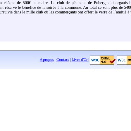
n chèque de 500€ au maire. Le club de pétanque de Puberg, qui organisait
nt réservé le bénéfice de la soirée à la commune. Au total ce sont plus de 5400 
ursuivie dans le mille club où les commerçants ont offert le verre de l’amitié à t
A propos
|
Contact
|
Livre d'Or
|