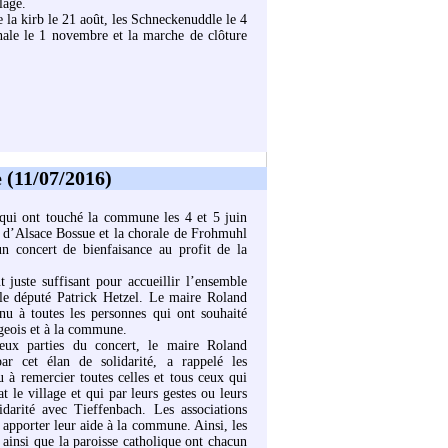
lage.
la kirb le 21 août, les Schneckenuddle le 4
anale le 1 novembre et la marche de clôture
 (11/07/2016)
 qui ont touché la commune les 4 et 5 juin
s d’Alsace Bossue et la chorale de Frohmuhl
un concert de bienfaisance au profit de la
t juste suffisant pour accueillir l’ensemble
 le député Patrick Hetzel. Le maire Roland
nu à toutes les personnes qui ont souhaité
ageois et à la commune.
eux parties du concert, le maire Roland
ar cet élan de solidarité, a rappelé les
 à remercier toutes celles et tous ceux qui
t le village et qui par leurs gestes ou leurs
idarité avec Tieffenbach. Les associations
 apporter leur aide à la commune. Ainsi, les
e ainsi que la paroisse catholique ont chacun