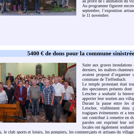
au profit de l’animation du vil
Au programme figurent encore 
septembre, l’exposition artis
le 11 novembre.
5400 € de dons pour la commune sinistrée
Suite aux graves inondations
derniers, les maîtres chanteur
avaient proposé d’organiser 
commune de Tieffenbach.
Le temple protestant était tou
des spectateurs présents dont
Letscher a souhaité la bienve
apporter leur soutien aux vill
Durant la pause entre les d
Letscher, visiblement ému p
tragiques évènements et a tenu
ont contribué à remettre en éta
paroles ont exprimé leur sol
locales ont également souhaité
, le club sports et loisirs, les pompiers, les commerçants et artisans du villag