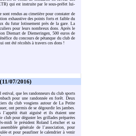
TR) qui est instruite par le sous-préfet lui-
 se sont rendus au cimetière pour constater de
tion exhaustive des points forts et faible du
x du futur lotissement près de la gare. La
ticuliers pour leurs nombreux dons. Après le
tion Diemart de Diemeringen, 500 euros de
 bénéfice du concours de pétanque du club de
i ont été récoltés à travers ces dons !
(11/07/2016)
l estival, que les randonneurs du club sports
nnenbach pour une randonnée en forêt. Deux
tiers du club vosgiens autour de La Petite
auer, ont permis de se dégourdir les jambes.
l’appétit était aiguisé et ils étaient une
le club pour déguster les grillades préparées
ès-midi le président Roland Letscher et sa
’assemblée générale de l’association, pour
oulée et pour peaufiner le calendrier à venir