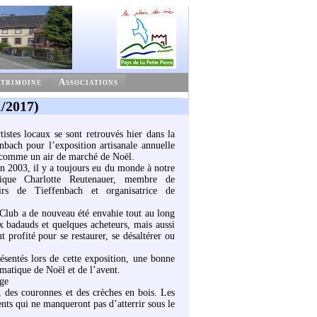
trimoine
Associations
/2017)
tistes locaux se sont retrouvés hier dans la
nbach pour l’exposition artisanale annuelle
 comme un air de marché de Noël.
n 2003, il y a toujours eu du monde à notre
ndique Charlotte Reutenauer, membre de
sirs de Tieffenbach et organisatrice de
 Club a de nouveau été envahie tout au long
 badauds et quelques acheteurs, mais aussi
profité pour se restaurer, se désaltérer ou
sentés lors de cette exposition, une bonne
hématique de Noël et de l’avent.
age
, des couronnes et des crèches en bois. Les
ents qui ne manqueront pas d’atterrir sous le