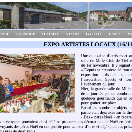
civil
Économie
Histoire
Vidéos
Galerie
École
Pa
EXPO ARTISTES LOCAUX (16/11
Une quinzaine d’artisans et ar
salle du Mille Club de Tieffe
du 1er novembre. Il y régnait
« Depuis sa première édition e
exposition artisanale » i
l’association Sports et loi
l’événement du jour.
Hier, la grande salle du Mille
de la journée par de nombreux
quelques gourmands qui en ont 
pour goûter sur place.
Parmi les nombreux objets pré
partie était déjà axée sur la t
• Des « pères Noël » en repér
s prévoyants pouvaient ainsi déjà se procurer des décorations de Noël en bois
voyants des pères Noël en ont profité pour acheter d’ores et déjà quelques prés
ans près de deux mois.