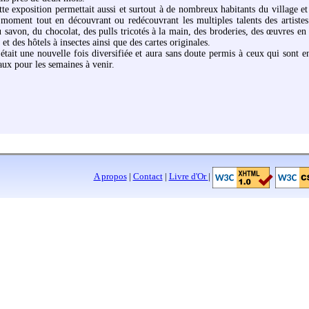
tte exposition permettait aussi et surtout à de nombreux habitants du village et
moment tout en découvrant ou redécouvrant les multiples talents des artistes 
 savon, du chocolat, des pulls tricotés à la main, des broderies, des œuvres en
 et des hôtels à insectes ainsi que des cartes originales.
 était une nouvelle fois diversifiée et aura sans doute permis à ceux qui sont 
aux pour les semaines à venir.
A propos
|
Contact
|
Livre d'Or
|