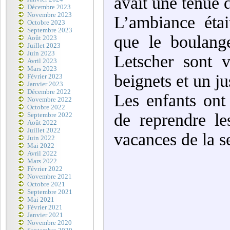
avait une tenue 
Décembre 2023
Novembre 2023
L’ambiance étai
Octobre 2023
Septembre 2023
que le boulang
Août 2023
Juillet 2023
Juin 2023
Letscher sont v
Avril 2023
Mars 2023
beignets et un j
Février 2023
Janvier 2023
Décembre 2022
Les enfants ont
Novembre 2022
Octobre 2022
de reprendre le
Septembre 2022
Août 2022
Juillet 2022
vacances de la s
Juin 2022
Mai 2022
Avril 2022
Mars 2022
Février 2022
Novembre 2021
Octobre 2021
Septembre 2021
Mai 2021
Février 2021
Janvier 2021
Novembre 2020