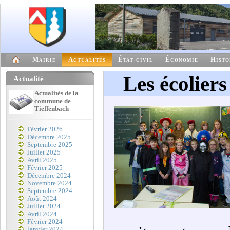
Mairie
Actualités
État-civil
Économie
Histo
Les écoliers
Actualité
Actualités de la
commune de
Tieffenbach
Février 2026
Décembre 2025
Septembre 2025
Juillet 2025
Avril 2025
Février 2025
Décembre 2024
Novembre 2024
Septembre 2024
Août 2024
Juillet 2024
Avril 2024
Février 2024
Janvier 2024