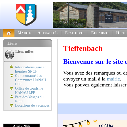
Mairie
Actualités
État-civil
Économie
Histo
Liens
Tieffenbach
Liens utiles
Bienvenue sur le site 
Informations gare et
horaires SNCF
Vous avez des remarques ou de
Communauté des
envoyer un mail à la
mairie
.
Communes HANAU
Vous pouvez également laisser
LPP
Office de tourisme
HANAU LPP
Parc des Vosges du
Nord
Locations de vacances
Aout - 2026