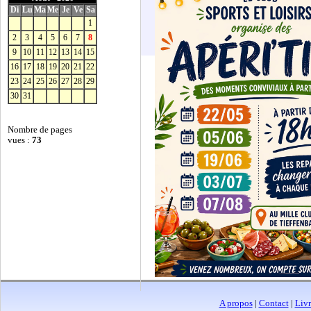
Di
Lu
Ma
Me
Je
Ve
Sa
1
2
3
4
5
6
7
8
9
10
11
12
13
14
15
16
17
18
19
20
21
22
23
24
25
26
27
28
29
30
31
Nombre de pages
vues :
73
A propos
|
Contact
|
Livr