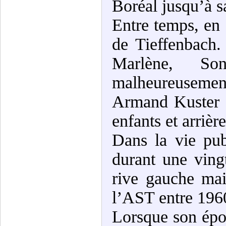
Boréal jusqu’à sa
Entre temps, en
de Tieffenbach. 
Marlène, So
malheureusement
Armand Kuster e
enfants et arrièr
Dans la vie pu
durant une ving
rive gauche mai
l’AST entre 196
Lorsque son ép