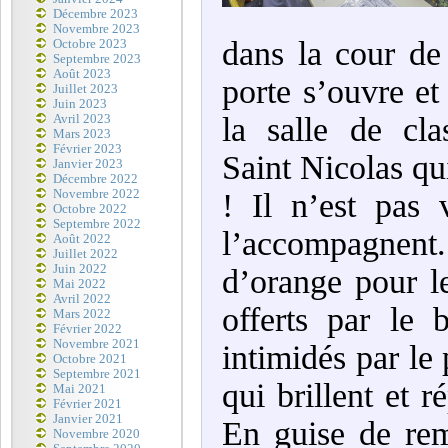
Décembre 2023
Novembre 2023
dans la cour de 
Octobre 2023
Septembre 2023
Août 2023
porte s’ouvre et
Juillet 2023
Juin 2023
la salle de cla
Avril 2023
Mars 2023
Février 2023
Saint Nicolas q
Janvier 2023
Décembre 2022
Novembre 2022
! Il n’est pas 
Octobre 2022
Septembre 2022
l’accompagnent.
Août 2022
Juillet 2022
Juin 2022
d’orange pour l
Mai 2022
Avril 2022
offerts par le 
Mars 2022
Février 2022
Novembre 2021
intimidés par le
Octobre 2021
Septembre 2021
qui brillent et 
Mai 2021
Février 2021
Janvier 2021
En guise de rem
Novembre 2020